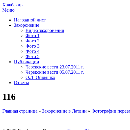
Хажбекир
Меню
Наградной лист
Захоронение
Видео захоронения
Фото 1
Фото 2
Фото 3
Фото 4
Фото 5
Публикации
Черекские вести 23.07.2011 г.
Черекские вести 05.07.2011 г.
О.Л. Опрышко
Ответы
116
Главная страница
»
Захоронение в Латвии
»
Фотографии переза