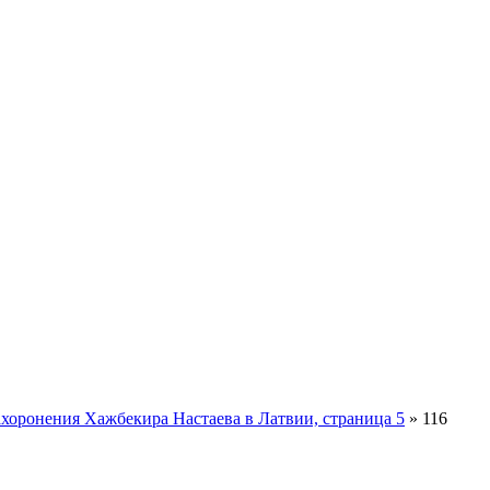
хоронения Хажбекира Настаева в Латвии, страница 5
» 116