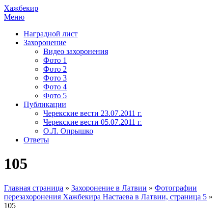
Хажбекир
Меню
Наградной лист
Захоронение
Видео захоронения
Фото 1
Фото 2
Фото 3
Фото 4
Фото 5
Публикации
Черекские вести 23.07.2011 г.
Черекские вести 05.07.2011 г.
О.Л. Опрышко
Ответы
105
Главная страница
»
Захоронение в Латвии
»
Фотографии
перезахоронения Хажбекира Настаева в Латвии, страница 5
»
105