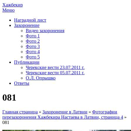
Хажбекир
Меню
Наградной лист
Захоронение
Видео захоронения
Фото 1
Фото 2
Фото 3
Фото 4
Фото 5
Публикации
Черекские вести 23.07.2011 г.
Черекские вести 05.07.2011 г.
О.Л. Опрышко
Ответы
081
Главная страница
»
Захоронение в Латвии
»
Фотографии
перезахоронения Хажбекира Настаева в Латвии, страница 4
»
081