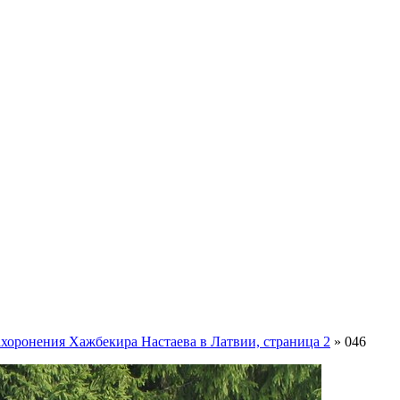
хоронения Хажбекира Настаева в Латвии, страница 2
» 046